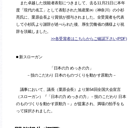
また卓越した技能者表彰につきまして、去る11月21日に本年
度「現代の名工」として表彰された旭産業㈱（神奈川）の小杉
亮氏に、栗原会長より賞状が授与されました。全受賞者を代表
して小杉氏より謝辞が述べられた後、厚生労働省の搆様より祝
辞を頂戴しました。
>>各受賞者はこちらからご確認下さい(PDF)
■ 新スローガン
「日本の力 めっきの力」
－技のこだわり 日本のものづくりを動かす原動力－
議事において、議長（栗原会長）より第54回全国大会宣言
（スローガン）『「日本の力 めっきの力」－技のこだわり 日本
のものづくりを動かす原動力－』が提案され、満場の拍手をも
って採択されました。