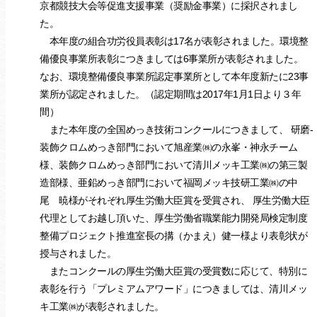
京都競技大会等促進支援事業（奨励金事業）に採択されまし
た。
本年度の組合功労役員表彰は17名が表彰されました。環境整
備優良事業所表彰につきましては6事業所が表彰されました。
なお、環境整備優良事業所認定事業所として本年度新たに23事
業所が認定されました。（認定期間は2017年1月1日より３年
間）
また本年度の全国めっき技術コンクールにつきまして、 研磨-
装飾クロムめっき部門において旭産業㈱の永峯・神永チーム
様、装飾クロムめっき部門において清川メッキ工業㈱の第三製
造部様、亜鉛めっき部門において福岡メッキ技研工業㈱の中
尾 暁様がそれぞれ厚生労働大臣賞を受賞され、 厚生労働大臣
代理としてお越し頂いた、厚生労働省職業能力開発局検定制度
整備プロジェクト推進室長の搆（かまえ）健一様より表彰状が
授与されました。
またコンクールの厚生労働大臣賞の受賞数に応じて、特別に
表彰を行う「プレミアムアワード」につきましては、清川メッ
キ工業㈱が表彰されました。