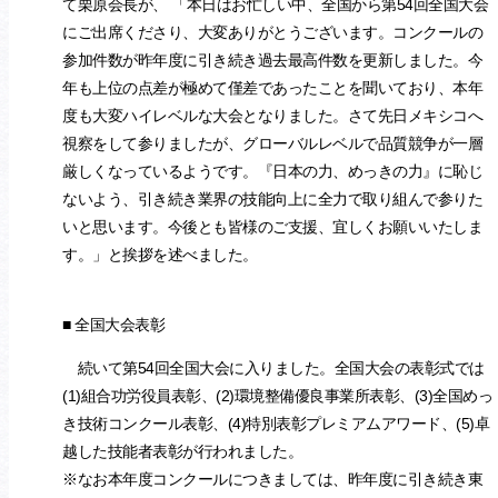
て栗原会長が、 「本日はお忙しい中、全国から第54回全国大会
にご出席くださり、大変ありがとうございます。コンクールの
参加件数が昨年度に引き続き過去最高件数を更新しました。今
年も上位の点差が極めて僅差であったことを聞いており、本年
度も大変ハイレベルな大会となりました。さて先日メキシコへ
視察をして参りましたが、グローバルレベルで品質競争が一層
厳しくなっているようです。『日本の力、めっきの力』に恥じ
ないよう、引き続き業界の技能向上に全力で取り組んで参りた
いと思います。今後とも皆様のご支援、宜しくお願いいたしま
す。」と挨拶を述べました。
■ 全国大会表彰
続いて第54回全国大会に入りました。全国大会の表彰式では
(1)組合功労役員表彰、(2)環境整備優良事業所表彰、(3)全国めっ
き技術コンクール表彰、(4)特別表彰プレミアムアワード、(5)卓
越した技能者表彰が行われました。
※なお本年度コンクールにつきましては、昨年度に引き続き東