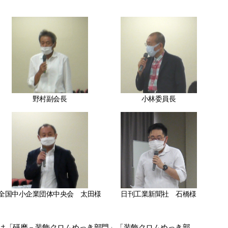
野村副会長
小林委員長
全国中小企業団体中央会 太田様
日刊工業新聞社 石橋様
は「研磨－装飾クロムめっき部門」「装飾クロムめっき部