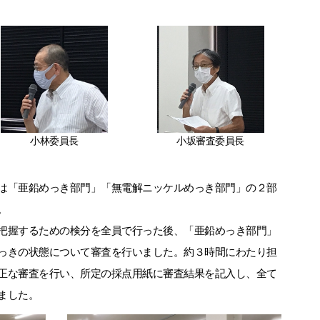
小林委員長
小坂審査委員長
は「亜鉛めっき部門」「無電解ニッケルめっき部門」の２部
。
把握するための検分を全員で行った後、「亜鉛めっき部門」
っきの状態について審査を行いました。約３時間にわたり担
正な審査を行い、所定の採点用紙に審査結果を記入し、全て
ました。