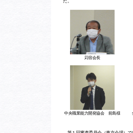
た。
苅宿会長
中央職業能力開発協会 前島様
第１回審査委員会（東京会場）で